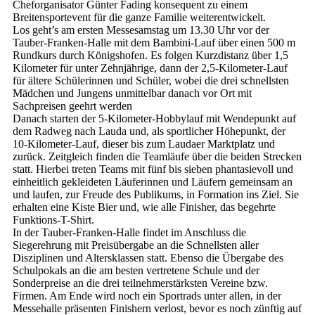
Cheforganisator Günter Fading konsequent zu einem
Breitensportevent für die ganze Familie weiterentwickelt.
Los geht’s am ersten Messesamstag um 13.30 Uhr vor der
Tauber-Franken-Halle mit dem Bambini-Lauf über einen 500 m
Rundkurs durch Königshofen. Es folgen Kurzdistanz über 1,5
Kilometer für unter Zehnjährige, dann der 2,5-Kilometer-Lauf
für ältere Schülerinnen und Schüler, wobei die drei schnellsten
Mädchen und Jungens unmittelbar danach vor Ort mit
Sachpreisen geehrt werden
Danach starten der 5-Kilometer-Hobbylauf mit Wendepunkt auf
dem Radweg nach Lauda und, als sportlicher Höhepunkt, der
10-Kilometer-Lauf, dieser bis zum Laudaer Marktplatz und
zurück. Zeitgleich finden die Teamläufe über die beiden Strecken
statt. Hierbei treten Teams mit fünf bis sieben phantasievoll und
einheitlich gekleideten Läuferinnen und Läufern gemeinsam an
und laufen, zur Freude des Publikums, in Formation ins Ziel. Sie
erhalten eine Kiste Bier und, wie alle Finisher, das begehrte
Funktions-T-Shirt.
In der Tauber-Franken-Halle findet im Anschluss die
Siegerehrung mit Preisübergabe an die Schnellsten aller
Disziplinen und Altersklassen statt. Ebenso die Übergabe des
Schulpokals an die am besten vertretene Schule und der
Sonderpreise an die drei teilnehmerstärksten Vereine bzw.
Firmen. Am Ende wird noch ein Sportrads unter allen, in der
Messehalle präsenten Finishern verlost, bevor es noch zünftig auf